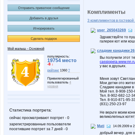
Отправить приватное сообщение
Комплименты
Добавить в друзья
3 комплиментов в гостевой 
Игнорировать
user_265043269
Здравствуйте то пуш
Сделать подарок
галереи кот или кошк
Мой малыш - Основной
сладкие канадики 26
популярность:
Вы получили этот те
19754 место
cassiopeia.www.nn.r
-8 ↓
у вас в друзьях.
рейтинг
1360
?
Меня зовут Светлан
Привилегированный
пользователь
4
Мои детки-это жите
уровня
Сладкие канадики в
Мой тел. 8-908-150-
Тел. 8-902-682-12-3
Тел. 8-910-871-95-3
(831) 250-23-97
Статистика портрета:
Не верьте моим конк
великолепных котят)
сейчас просматривают портрет - 0
зарегистрированные пользователи
Mati
14.09.2009 в 2
посетившие портрет за 7 дней - 0
добрый вечер. для 