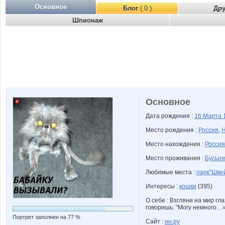
Основное
Блог
( 0 )
Др
Шпионаж
Основное
Дата рождения :
16 Марта
Место рождения :
Россия
,
Н
Место нахождения :
Россия
Место проживания :
Бусыги
Любимые места :
парк"Шве
Интересы :
кошки
(395)
О себе : Взгляни на мир гл
говоришь: "Могу немного…».
Портрет заполнен на 77 %
Сайт :
нн.ру